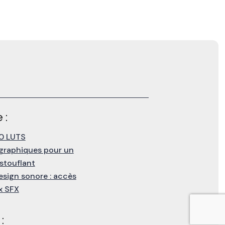
 :
0 LUTS
graphiques pour un
stouflant
esign sonore : accès
ux SFX
: