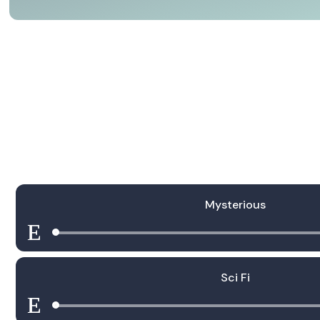
Mysterious
Lecteur
audio
Sci Fi
Lecteur