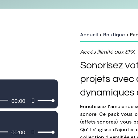
Accueil
>
Boutique
> Pac
Accès illimité aux SFX
Sonorisez vot
projets avec 
dynamiques e
00:00
Utilisez
Enrichissez l’ambiance 
les
sonore. Ce pack vous of
flèches
(effets sonores), vous 
haut/bas
Qu’il s’agisse d’ajouter 
00:00
pour
Utilisez
collection diversifiée et